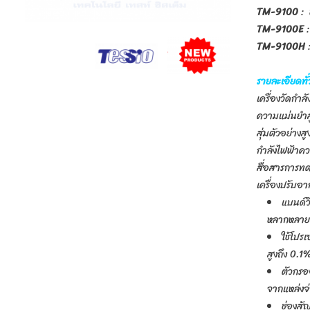
TM-9100
: 
TM-9100E
:
TM-9100H
:
รายละเอียดทั่
เครื่องวัดกำล
ความแม่นยำสู
สุ่มตัวอย่าง
กำลังไฟฟ้าค
สื่อสารการทด
เครื่องปรับอ
แบนด์ว
หลากหลา
ใช้โปร
สูงถึง 0.1
ตัวกรอ
จากแหล่งจ
ช่องสั