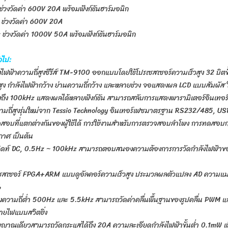
ช่วงวัดค่า 600V 20A พร้อมฟังก์ชันฮาร์มอนิก
 ช่วงวัดค่า 600V 20A
 ช่วงวัดค่า 1000V 50A พร้อมฟังก์ชันฮาร์มอนิก
วไป:
ังไฟฟ้าความถี่สูงซีรีส์ TM-9100 ออกแบบโดยใช้โปรเซสเซอร์ความเร็วสูง 32 บิตขั้
ง กำลังไฟฟ้ากว้าง ย่านความถี่กว้าง และหลายช่วง จอแสดงผล LCD แบบสัมผัส ใ
สูงถึง 100kHz แสดงผลได้หลายฟังก์ชัน สามารถสลับการแสดงพารามิเตอร์อินเทอร์เฟซห
วามถี่สูงรุ่นใหม่จาก Tessio Technology อินเทอร์เฟซมาตรฐาน RS232/485,
สอบที่แตกต่างกันของผู้ใช้ได้ การใช้งานสำหรับการตรวจสอบลำโพง การทดสอบการใ
ากาศ เป็นต้น
ิดท์ DC, 0.5Hz ~ 100kHz สามารถตอบสนองความต้องการการวัดกำลังไฟฟ้าขอ
ย
เซสเซอร์ FPGA+ARM แบบดูอัลคอร์ความเร็วสูง ประมวลผลตัวแปลง AD ความแม่น
%
งความถี่ต่ำ 500Hz และ 5.5kHz สามารถวัดค่าคลื่นพื้นฐานของรูปคลื่น PW
่ายไฟแบบสวิตชิ่ง
ญญาณเดียวสามารถวัดกระแสได้ถึง 20A ความละเอียดกำลังไฟฟ้าขั้นต่ำ 0.1mW 