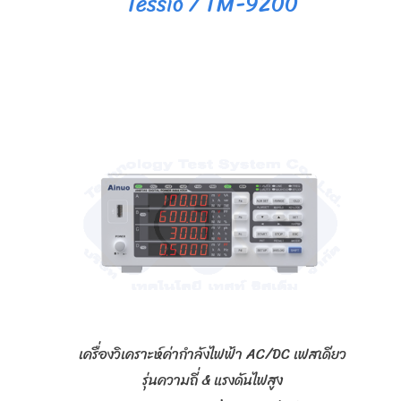
Tessio / TM-9200
เครื่องวิเคราะห์ค่ากำลังไฟฟ้า AC/DC เฟสเดียว
รุ่นความถี่ & แรงดันไฟสูง