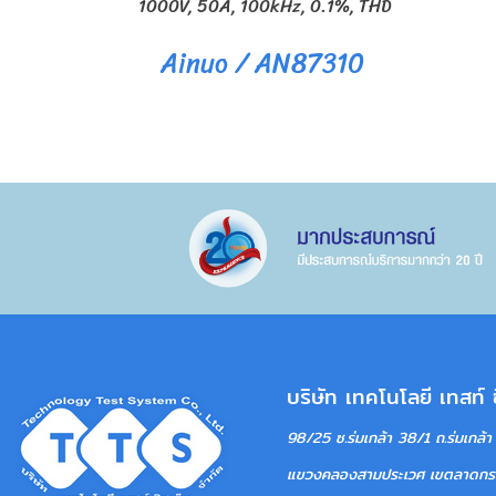
1000V, 50A, 100kHz, 0.1%, THD
Ainuo / AN87310
บริษัท เทคโนโลยี เทสท์
98/25 ซ.ร่มเกล้า 38/1 ถ.ร่
แขวงคลองสามประเวศ เขตลาดกระบั