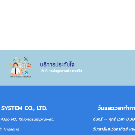
ST SYSTEM CO., LTD. วันและเวลาทำกา
lao Rd., Khlongsamprawet, จันทร์ ∼ ศุกร์ เวลา 8.30-17
ok 10520 Thailand วันเสาร์และวันอาทิตย์ หยุดท