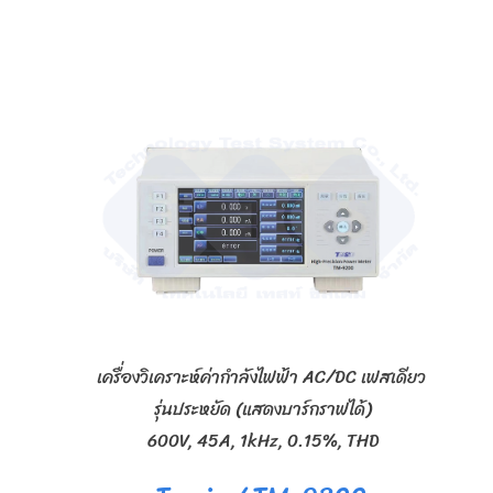
เครื่องวิเคราะห์ค่ากำลังไฟฟ้า AC/DC เฟสเดียว
รุ่นประหยัด (แสดงบาร์กราฟได้)
600V, 45A, 1kHz, 0.15%, THD