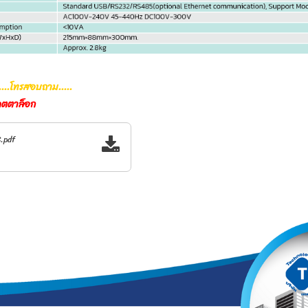
....โทรสอบถาม.....
คตตาล็อก
.pdf