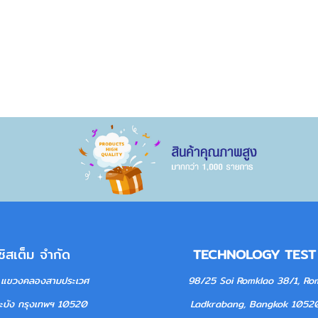
 ซิสเต็ม จำกัด
TECHNOLOGY TE
มเกล้า แขวงคลองสามประเวศ 98/25 Soi Romklao 38/1, Romk
ง กรุงเทพฯ 10520
Ladkrabang, Bangk