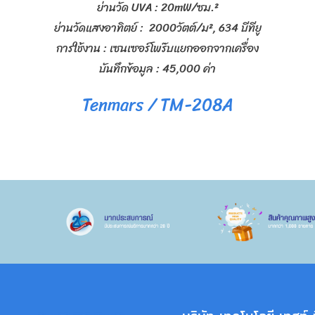
ย่านวัด UVA : 20mW/ซม.²
ย่านวัดแสงอาทิตย์ : 2000วัตต์/ม², 634 บีทียู
การใช้งาน : เซนเซอร์โพร๊บแยกออกจากเครื่อง
บันทึกข้อมูล : 45,000 ค่า
Tenmars / TM-208A